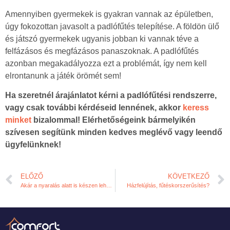
Amennyiben gyermekek is gyakran vannak az épületben,
úgy fokozottan javasolt a padlófűtés telepítése. A földön ülő
és játszó gyermekek ugyanis jobban ki vannak téve a
felfázásos és megfázásos panaszoknak. A padlófűtés
azonban megakadályozza ezt a problémát, így nem kell
elrontanunk a játék örömét sem!
Ha szeretnél árajánlatot kérni a padlófűtési rendszerre,
vagy csak további kérdéseid lennének, akkor
keress
minket
bizalommal! Elérhetőségeink bármelyikén
szívesen segítünk minden kedves meglévő vagy leendő
ügyfelünknek!
ELŐZŐ
KÖVETKEZŐ
Akár a nyaralás alatt is készen lehet a padlófűtés!
Házfelújítás, fűtéskorszerűsítés?