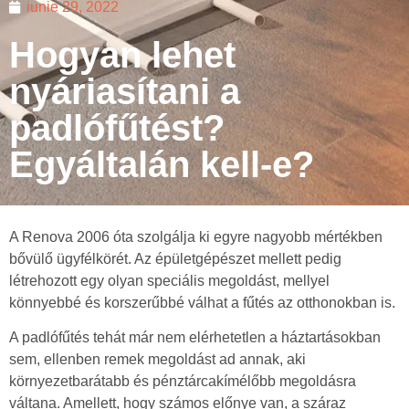
iunie 29, 2022
Hogyan lehet
nyáriasítani a
padlófűtést?
Egyáltalán kell-e?
A Renova 2006 óta szolgálja ki egyre nagyobb mértékben
bővülő ügyfélkörét. Az épületgépészet mellett pedig
létrehozott egy olyan speciális megoldást, mellyel
könnyebbé és korszerűbbé válhat a fűtés az otthonokban is.
A padlófűtés tehát már nem elérhetetlen a háztartásokban
sem, ellenben remek megoldást ad annak, aki
környezetbarátabb és pénztárcakímélőbb megoldásra
váltana. Amellett, hogy számos előnye van, a száraz