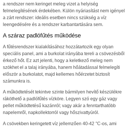
a rendszer nem keringet meleg vizet a helyiség
felmelegítésének érdekében. Külön nyáriasítást nem igényel
a zárt rendszer: ideális esetben nincs szükség a víz
leengedésére és a rendszer karbantartására sem.
A száraz padlófűtés működése
A fűtésrendszer kialakításához hozzátartozik egy olyan
speciális panel, ami a burkolat irányába tereli a csövezésből
érkező hőt. Ez azt jelenti, hogy a keletkező meleg nem
szökhet el a talaj irányába, hanem hőátadással felmelegíti
először a burkolatot, majd kellemes hőérzetet biztosít
számunkra is.
A működtetését tekintve szinte bármilyen hevítő készülékre
ráköthető a padlófűtés vízköre. Legyen szó egy gáz vagy
pellet működtetésű kazánról; vagy akár a fenntarthatóbb
napelemről, napkollektorról vagy hőszivattyúról.
A csövekben keringetett víz jellemzően 40-42 °C-os, ami