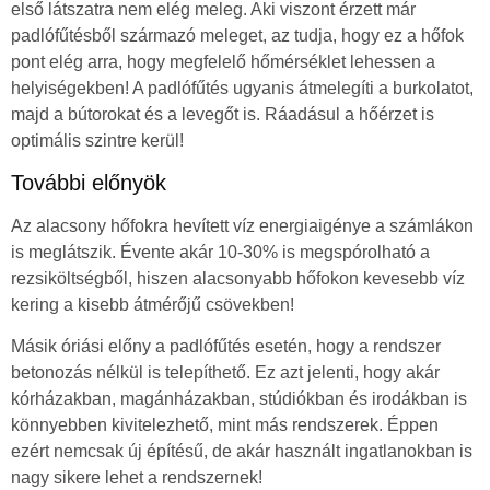
első látszatra nem elég meleg. Aki viszont érzett már
padlófűtésből származó meleget, az tudja, hogy ez a hőfok
pont elég arra, hogy megfelelő hőmérséklet lehessen a
helyiségekben! A padlófűtés ugyanis átmelegíti a burkolatot,
majd a bútorokat és a levegőt is. Ráadásul a hőérzet is
optimális szintre kerül!
További előnyök
Az alacsony hőfokra hevített víz energiaigénye a számlákon
is meglátszik. Évente akár 10-30% is megspórolható a
rezsiköltségből, hiszen alacsonyabb hőfokon kevesebb víz
kering a kisebb átmérőjű csövekben!
Másik óriási előny a padlófűtés esetén, hogy a rendszer
betonozás nélkül is telepíthető. Ez azt jelenti, hogy akár
kórházakban, magánházakban, stúdiókban és irodákban is
könnyebben kivitelezhető, mint más rendszerek. Éppen
ezért nemcsak új építésű, de akár használt ingatlanokban is
nagy sikere lehet a rendszernek!