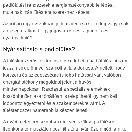
padlófűtési rendszerek energiahatékonyabb fellépést
mutatnak más fűtésrendszerekhez képest.
Azonban egy évszakban jellemzően csak a hideg vagy csak
a meleg uralkodik, így jogos a kérdés: a padlófűtés
nyáriasítható?
Nyáriasítható a padlófűtés?
A fűtéskorszerűsítés fontos eleme lehet a padlófűtés, hiszen
igazán sok előnnyel számolhat tulajdonosa. Amellett, hogy
korszerű és az egészségre is jobb hatással van, valóban
energiahatékony megoldást jelent a hűvös
mindennapokban. Ráadásul a speciális elemeknek
köszönhetően akár önállóan is telepíthető! Így nem kell
időpontot egyeztetni és a szakemberekre várni. A
fűtésrendszer hamarabb is készen lehet!
A nyári melegben azonban nincsen szükség a fűtésre.
Ilyenkor a termosztáton beállítható a nyári üzemmód, amikor