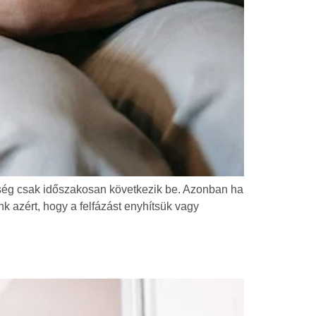
egség csak időszakosan következik be. Azonban ha
nk azért, hogy a felfázást enyhítsük vagy