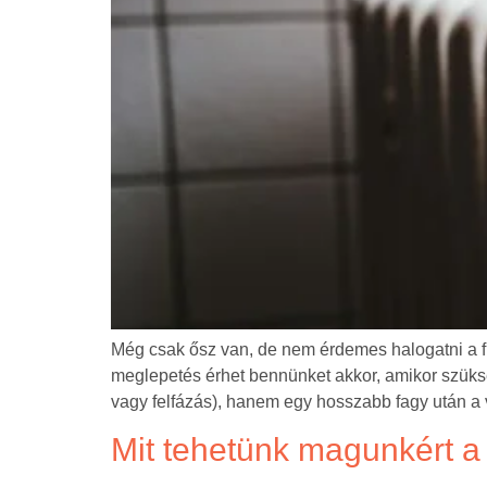
Még csak ősz van, de nem érdemes halogatni a fű
meglepetés érhet bennünket akkor, amikor szüksé
vagy felfázás), hanem egy hosszabb fagy után a
Mit tehetünk magunkért a