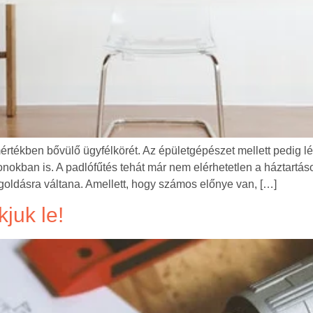
rtékben bővülő ügyfélkörét. Az épületgépészet mellett pedig lét
onokban is. A padlófűtés tehát már nem elérhetetlen a háztart
oldásra váltana. Amellett, hogy számos előnye van, […]
kjuk le!