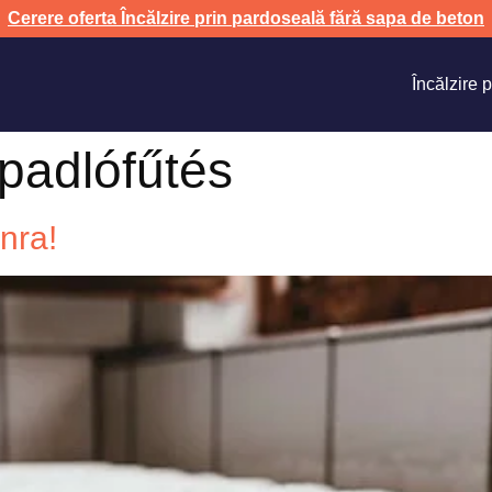
Cerere oferta Încălzire prin pardoseală fără sapa de beton
Încălzire 
padlófűtés
onra!