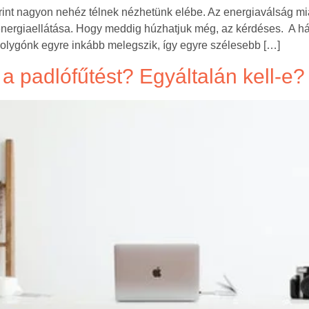
rint nagyon nehéz télnek nézhetünk elébe. Az energiaválság mi
energiaellátása. Hogy meddig húzhatjuk még, az kérdéses. A há
Bolygónk egyre inkább melegszik, így egyre szélesebb […]
 a padlófűtést? Egyáltalán kell-e?