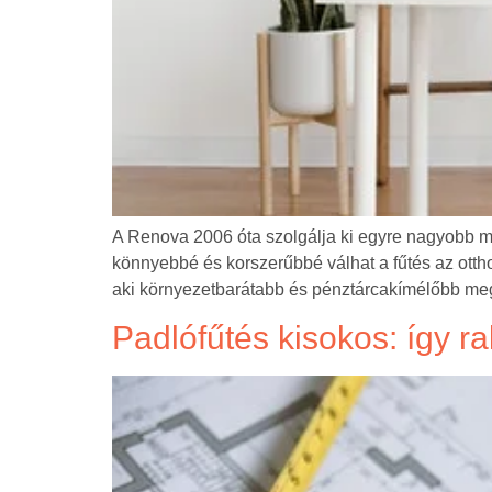
A Renova 2006 óta szolgálja ki egyre nagyobb mé
könnyebbé és korszerűbbé válhat a fűtés az otth
aki környezetbarátabb és pénztárcakímélőbb meg
Padlófűtés kisokos: így ra