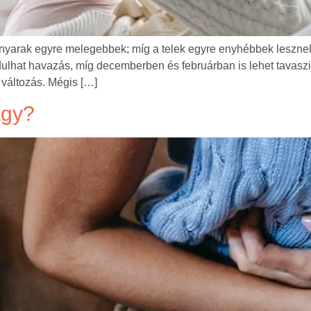
a nyarak egyre melegebbek; míg a telek egyre enyhébbek lesznek
dulhat havazás, míg decemberben és februárban is lehet tavaszia
t változás. Mégis […]
agy?