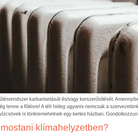
tésrendszer karbantartását és/vagy korszerűsítését. Amennyibe
g lenne a fűtésre! A téli hideg ugyanis nemcsak a szervezetün
 vízcsövek is tönkremehetnek egy kertes házban. Gondolkozzun
 mostani klímahelyzetben?