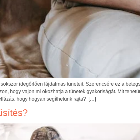
s sokszor idegőrlően fájdalmas tüneteit. Szerencsére ez a bet
zon, hogy vajon mi okozhatja a tünetek gyakoriságát. Mit tehetü
lfázás, hogy hogyan segíthetünk rajta? […]
űsítés?