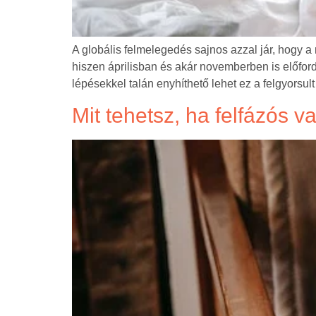
A globális felmelegedés sajnos azzal jár, hogy 
hiszen áprilisban és akár novemberben is előfor
lépésekkel talán enyhíthető lehet ez a felgyorsul
Mit tehetsz, ha felfázós v