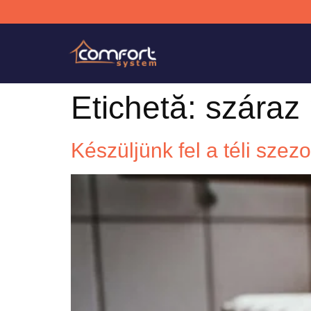
Etichetă:
száraz 
Készüljünk fel a téli szez