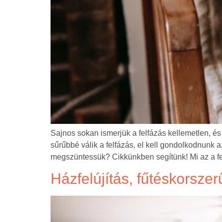
Sajnos sokan ismerjük a felfázás kellemetlen, é
sűrűbbé válik a felfázás, el kell gondolkodnunk a
megszüntessük? Cikkünkben segítünk! Mi az a fe
Házfelújítás, fűtéskorszer