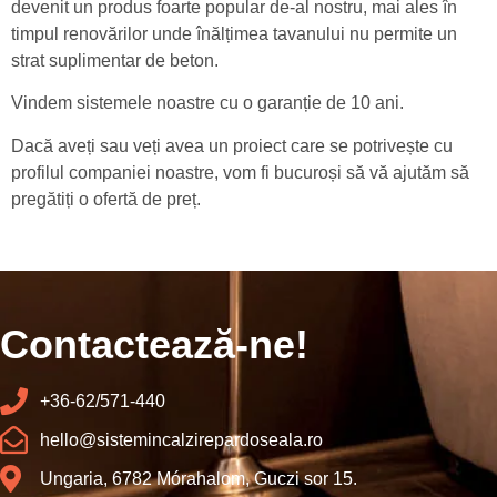
devenit un produs foarte popular de-al nostru, mai ales în
timpul renovărilor unde înălțimea tavanului nu permite un
strat suplimentar de beton.
Vindem sistemele noastre cu o garanție de 10 ani.
Dacă aveți sau veți avea un proiect care se potrivește cu
profilul companiei noastre, vom fi bucuroși să vă ajutăm să
pregătiți o ofertă de preț.
Contactează-ne!
+36-62/571-440
hello@sistemincalzirepardoseala.ro
Ungaria, 6782 Mórahalom, Guczi sor 15.