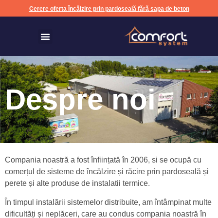
Cerere oferta Încălzire prin pardoseală fără sapa de beton
Încălzire prin pardoseală fără sapa de beton
Despre noi
Compania noastră a fost înființată în 2006, si se ocupă cu
comerțul de sisteme de încălzire și răcire prin pardoseală și
perete și alte produse de instalatii termice.
În timpul instalării sistemelor distribuite, am întâmpinat multe
dificultăți și neplăceri, care au condus compania noastră în