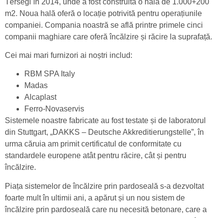
Térségi în 2014, unde a fost construită o hală de 1.000+200
m2. Noua hală oferă o locație potrivită pentru operațiunile
companiei. Compania noastră se află printre primele cinci
companii maghiare care oferă încălzire și răcire la suprafață.
Cei mai mari furnizori ai noștri includ:
RBM SPA Italy
Madas
Alcaplast
Ferro-Novaservis
Sistemele noastre fabricate au fost testate și de laboratorul
din Stuttgart, „DAKKS – Deutsche Akkreditierungstelle”, în
urma căruia am primit certificatul de conformitate cu
standardele europene atât pentru răcire, cât și pentru
încălzire.
Piața sistemelor de încălzire prin pardoseală s-a dezvoltat
foarte mult în ultimii ani, a apărut și un nou sistem de
încălzire prin pardoseală care nu necesită betonare, care a