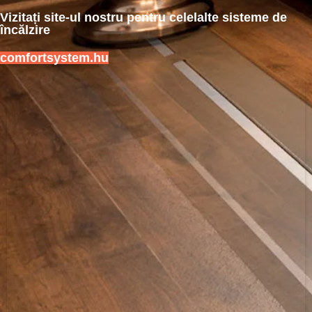
Vizitați site-ul nostru pentru celelalte sisteme de
încălzire
comfortsystem.hu