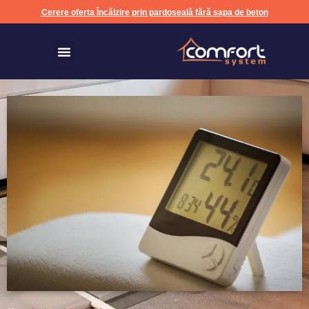
Cerere oferta Încălzire prin pardoseală fără sapa de beton
Încălzire prin pardoseală fără sapa de beton