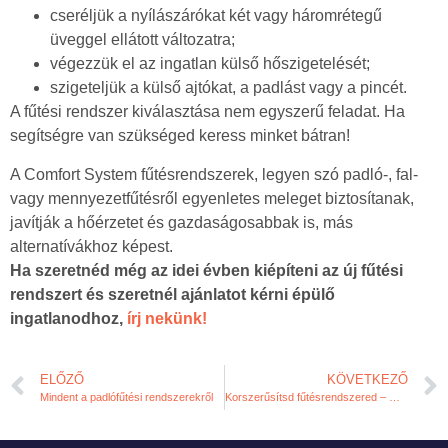
cseréljük a nyílászárókat két vagy háromrétegű
üveggel ellátott változatra;
végezzük el az ingatlan külső hőszigetelését;
szigeteljük a külső ajtókat, a padlást vagy a pincét.
A fűtési rendszer kiválasztása nem egyszerű feladat. Ha
segítségre van szükséged keress minket bátran!
A Comfort System fűtésrendszerek, legyen szó padló-, fal-
vagy mennyezetfűtésről egyenletes meleget biztosítanak,
javítják a hőérzetet és gazdaságosabbak is, más
alternatívákhoz képest.
Ha szeretnéd még az idei évben kiépíteni az új fűtési
rendszert és szeretnél ajánlatot kérni épülő
ingatlanodhoz,
írj nekünk!
ELŐZŐ
KÖVETKEZŐ
Mindent a padlófűtési rendszerekről
Korszerűsítsd fűtésrendszered – Megmutatjuk hogyan!