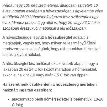
Például egy 100 négyzetméteres, átlagosan szigetelt, 10
éves ingatlan esetében a hőveszteséget is figyelembe véve
körülbelül 2500 köbméter földgázra lesz szükségünk egy
évre. Mindez persze függ attól is, hogy 20 vagy 23 C fokos
szobában érezzük jól magunkat a téli időszakban.
A hőveszteséggel együtt a
hőszükséglet
adatait is
megkapjuk, vagyis azt, hogy milyen teljesítményű fűtési
rendszerre van szükségünk, hogy otthonunkban biztosítani
tudjuk a kívánt hőfokot.
A hőszükséglet kiszámításához azt veszik alapul, hogy a
lakásban 20 és 24 C fok között maradjon a hőmérséklet,
akkor is, ha kint -10 vagy akár -15 C fok van éppen.
Ha szeretnénk csökkenteni a hőveszteség mértékén
használt ingaltan esetében
:
alacsonyabb benti hőmérséklettel is beérhetjük (18-20
C fok);