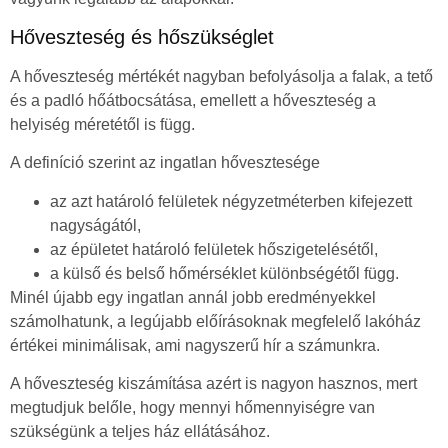
Hőveszteség és hőszükséglet
A hőveszteség mértékét nagyban befolyásolja a falak, a tető
és a padló hőátbocsátása, emellett a hőveszteség a
helyiség méretétől is függ.
A definíció szerint az ingatlan hővesztesége
az azt határoló felületek négyzetméterben kifejezett
nagyságától,
az épületet határoló felületek hőszigetelésétől,
a külső és belső hőmérséklet különbségétől függ.
Minél újabb egy ingatlan annál jobb eredményekkel
számolhatunk, a legújabb előírásoknak megfelelő lakóház
értékei minimálisak, ami nagyszerű hír a számunkra.
A hőveszteség kiszámítása azért is nagyon hasznos, mert
megtudjuk belőle, hogy mennyi hőmennyiségre van
szükségünk a teljes ház ellátásához.