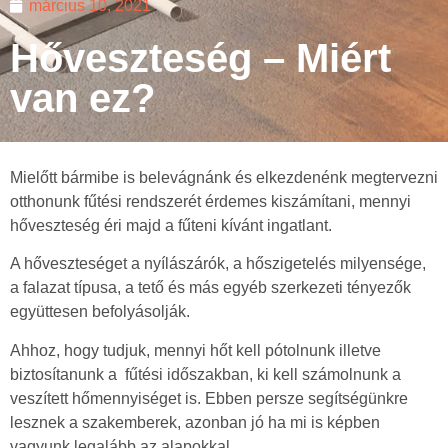
március 10, 2021
Hőveszteség – Miért
van ez?
Mielőtt bármibe is belevágnánk és elkezdenénk megtervezni
otthonunk fűtési rendszerét érdemes kiszámítani, mennyi
hőveszteség éri majd a fűteni kívánt ingatlant.
A hőveszteséget a nyílászárók, a hőszigetelés milyensége,
a falazat típusa, a tető és más egyéb szerkezeti tényezők
együttesen befolyásolják.
Ahhoz, hogy tudjuk, mennyi hőt kell pótolnunk illetve
biztosítanunk a fűtési időszakban, ki kell számolnunk a
veszített hőmennyiséget is. Ebben persze segítségünkre
lesznek a szakemberek, azonban jó ha mi is képben
vagyunk legalább az alapokkal.