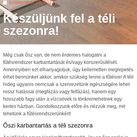
szeptember 28, 2022
Készüljünk fel a téli
szezonra!
Még csak ősz van, de nem érdemes halogatni a
fűtésrendszer karbantartását és/vagy korszerűsítését.
Amennyiben ezt elhanyagoljuk, úgy kellemetlen meglepetés
érhet bennünket akkor, amikor szükség lenne a fűtésre! A téli
hideg ugyanis nemcsak a szervezetünk egészségére lehet
rossz hatással (megfázás vagy felfázás), hanem egy
hosszabb fagy után a vízcsövek is tönkremehetnek egy
kertes házban. Gondolkozzunk előre és nézzük meg, mit
tehetünk a fűtésrendszerünkért!
Őszi karbantartás a téli szezonra