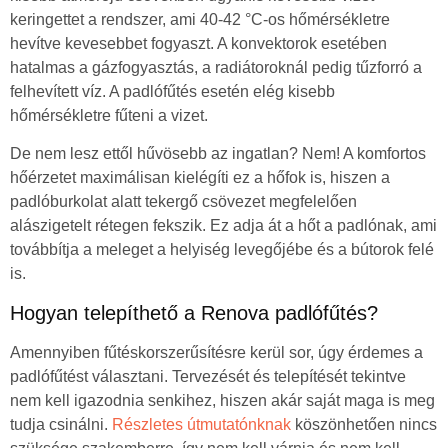
keringettet a rendszer, ami 40-42 °C-os hőmérsékletre
hevítve kevesebbet fogyaszt. A konvektorok esetében
hatalmas a gázfogyasztás, a radiátoroknál pedig tűzforró a
felhevített víz. A padlófűtés esetén elég kisebb
hőmérsékletre fűteni a vizet.
De nem lesz ettől hűvösebb az ingatlan? Nem! A komfortos
hőérzetet maximálisan kielégíti ez a hőfok is, hiszen a
padlóburkolat alatt tekergő csövezet megfelelően
alászigetelt rétegen fekszik. Ez adja át a hőt a padlónak, ami
továbbítja a meleget a helyiség levegőjébe és a bútorok felé
is.
Hogyan telepíthető a Renova padlófűtés?
Amennyiben fűtéskorszerűsítésre kerül sor, úgy érdemes a
padlófűtést választani. Tervezését és telepítését tekintve
nem kell igazodnia senkihez, hiszen akár saját maga is meg
tudja csinálni.
Részletes útmutatónknak
köszönhetően nincs