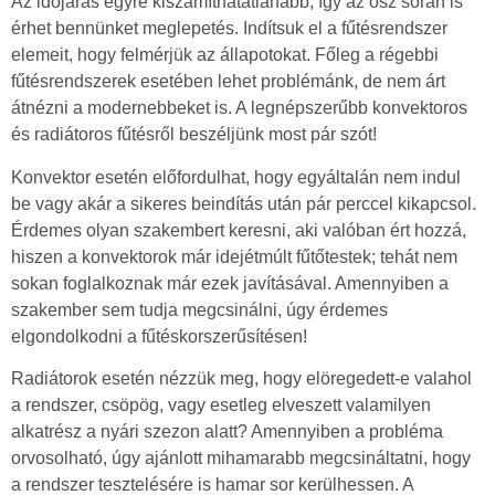
Az időjárás egyre kiszámíthatatlanabb, így az ősz során is
érhet bennünket meglepetés. Indítsuk el a fűtésrendszer
elemeit, hogy felmérjük az állapotokat. Főleg a régebbi
fűtésrendszerek esetében lehet problémánk, de nem árt
átnézni a modernebbeket is. A legnépszerűbb konvektoros
és radiátoros fűtésről beszéljünk most pár szót!
Konvektor esetén előfordulhat, hogy egyáltalán nem indul
be vagy akár a sikeres beindítás után pár perccel kikapcsol.
Érdemes olyan szakembert keresni, aki valóban ért hozzá,
hiszen a konvektorok már idejétmúlt fűtőtestek; tehát nem
sokan foglalkoznak már ezek javításával. Amennyiben a
szakember sem tudja megcsinálni, úgy érdemes
elgondolkodni a fűtéskorszerűsítésen!
Radiátorok esetén nézzük meg, hogy elöregedett-e valahol
a rendszer, csöpög, vagy esetleg elveszett valamilyen
alkatrész a nyári szezon alatt? Amennyiben a probléma
orvosolható, úgy ajánlott mihamarabb megcsináltatni, hogy
a rendszer tesztelésére is hamar sor kerülhessen. A