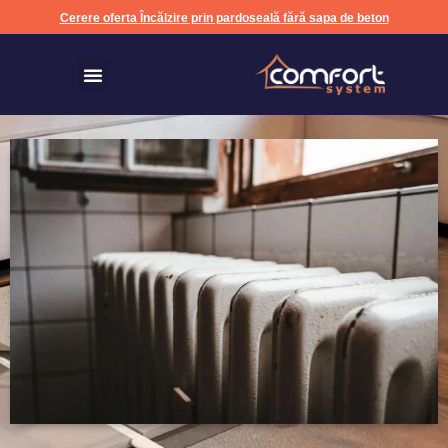
Cerere oferta Încălzire prin pardoseală fără sapa de beton
Încălzire prin pardoseală fără sapa de beton