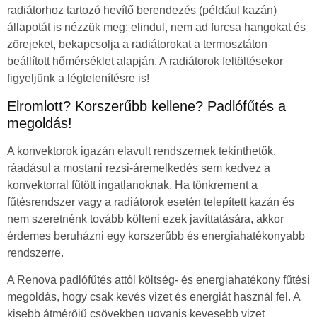
radiátorhoz tartozó hevítő berendezés (például kazán)
állapotát is nézzük meg: elindul, nem ad furcsa hangokat és
zörejeket, bekapcsolja a radiátorokat a termosztáton
beállított hőmérséklet alapján. A radiátorok feltöltésekor
figyeljünk a légtelenítésre is!
Elromlott? Korszerűbb kellene? Padlófűtés a
megoldás!
A konvektorok igazán elavult rendszernek tekinthetők,
ráadásul a mostani rezsi-áremelkedés sem kedvez a
konvektorral fűtött ingatlanoknak. Ha tönkrement a
fűtésrendszer vagy a radiátorok esetén telepített kazán és
nem szeretnénk tovább költeni ezek javíttatására, akkor
érdemes beruházni egy korszerűbb és energiahatékonyabb
rendszerre.
A Renova padlófűtés attól költség- és energiahatékony fűtési
megoldás, hogy csak kevés vizet és energiát használ fel. A
kisebb átmérőjű csövekben ugyanis kevesebb vizet