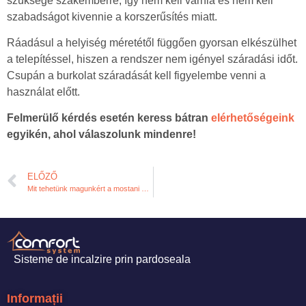
szüksége szakemberre, így nem kell várnia és nem kell
szabadságot kivennie a korszerűsítés miatt.
Ráadásul a helyiség méretétől függően gyorsan elkészülhet
a telepítéssel, hiszen a rendszer nem igényel száradási időt.
Csupán a burkolat száradását kell figyelembe venni a
használat előtt.
Felmerülő kérdés esetén keress bátran
elérhetőségeink
egyikén, ahol válaszolunk mindenre!
ELŐZŐ
Mit tehetünk magunkért a mostani klímahelyzetben?
Sisteme de incalzire prin pardoseala
Informații