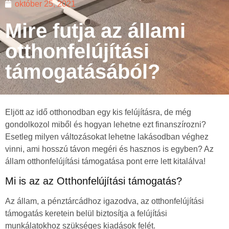
október 25, 2021
Mire futja az állami
otthonfelújítási
támogatásából?
Eljött az idő otthonodban egy kis felújításra, de még
gondolkozol miből és hogyan lehetne ezt finanszírozni?
Esetleg milyen változásokat lehetne lakásodban véghez
vinni, ami hosszú távon megéri és hasznos is egyben? Az
állam otthonfelújítási támogatása pont erre lett kitalálva!
Mi is az az Otthonfelújítási támogatás?
Az állam, a pénztárcádhoz igazodva, az otthonfelújítási
támogatás keretein belül biztosítja a felújítási
munkálatokhoz szükséges kiadások felét.