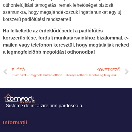
otthonfelújítási támogatás remek lehetőséget biztosít
számunkra, hogy megajándékozzuk ingatlanunkat egy új,
korszerű padlófűtési rendszerrel!
Ha felkeltette az érdeklődésedet a padlófűtés
korszerűsítése, fordulj munkatársainkhoz bizalommal, e-
mailen vagy telefonon keresztül, hogy megtalálják neked
a legmegfelelőbb megoldást otthonodba!
ELŐZŐ
KÖVETKEZŐ
Itt az ősz! – Vágj bele bátran otthonod felújításába!
Környezetbarát lehetőség felújításkor – Lehetséges?
Sisteme de incalzire prin pardoseala
Informații