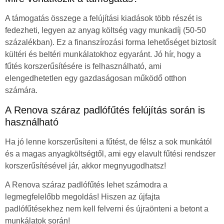
A támogatás összege a felújítási kiadások több részét is
fedezheti, legyen az anyag költség vagy munkadíj (50-50
százalékban). Ez a finanszírozási forma lehetőséget biztosít
kültéri és beltéri munkálatokhoz egyaránt. Jó hír, hogy a
fűtés korszerűsítésére is felhasználható, ami
elengedhetetlen egy gazdaságosan működő otthon
számára.
A Renova száraz padlófűtés felújítás során is
használható
Ha jó lenne korszerűsíteni a fűtést, de félsz a sok munkától
és a magas anyagköltségtől, ami egy elavult fűtési rendszer
korszerűsítésével jár, akkor megnyugodhatsz!
A Renova száraz padlófűtés lehet számodra a
legmegfelelőbb megoldás! Hiszen az újfajta
padlófűtésekhez nem kell felverni és újraönteni a betont a
munkálatok során!