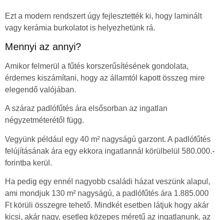
Ezt a modern rendszert úgy fejlesztették ki, hogy laminált
vagy kerámia burkolatot is helyezhetünk rá.
Mennyi az annyi?
Amikor felmerül a fűtés korszerűsítésének gondolata,
érdemes kiszámítani, hogy az államtól kapott összeg mire
elegendő valójában.
A száraz padlófűtés ára elsősorban az ingatlan
négyzetméterétől függ.
Vegyünk például egy 40 m² nagyságú garzont. A padlófűtés
felújításának ára egy ekkora ingatlannál körülbelül 580.000.-
forintba kerül.
Ha pedig egy ennél nagyobb családi házat veszünk alapul,
ami mondjuk 130 m² nagyságú, a padlófűtés ára 1.885.000
Ft körüli összegre tehető. Mindkét esetben látjuk hogy akár
kicsi, akár nagy, esetleg közepes méretű az ingatlanunk, az