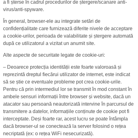
a fi șterse în cadrul procedurilor de ștergere/scanare anti-
virus/anti-spyware.
În general, browser-ele au integrate setări de
confidențialitate care furnizează diferite nivele de acceptare
a cookie-urilor, perioada de valabilitate și ștergere automată
după ce utilizatorul a vizitat un anumit site.
Alte aspecte de securitate legate de cookie-uri:
– Deoarece protecția identității este foarte valoroasă și
reprezintă dreptul fiecărui utilizator de internet, este indicat
să se știe ce eventuale probleme pot crea cookie-urile.
Pentru că prin intermediul lor se transmit în mod constant în
ambele sensuri informații între browser și website, dacă un
atacator sau persoană neautorizată intervine în parcursul de
transmitere a datelor, informațiile conținute de cookie pot fi
interceptate. Deși foarte rar, acest lucru se poate întâmpla
dacă browser-ul se conectează la server folosind o rețea
necriptată (ex: o rețea WiFi nesecurizată).