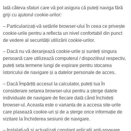
Iată câteva sfaturi care vă pot asigura că puteți naviga fără
griji cu ajutorul cookie-urilor:
– Particularizați-vă setările browser-ului în ceea ce privește
cookie-urile pentru a reflecta un nivel confortabil din punct
de vedere al securității utilizării cookie-urilor.
– Dacă nu vă deranjează cookie-urile și sunteți singura
persoană care utilizează computerul / dispozitivul respectiv,
puteți seta termene lungi de expirare pentru stocarea
istoricului de navigare și a datelor personale de acces.
– Dacă împărțiți accesul la calculator, puteți lua în
considerare setarea browser-ului pentru a șterge datele
individuale de navigare de fiecare dată când închideți
browser-ul. Aceasta este o varianta de a accesa site-urile
care plasează cookie-uri și de a șterge orice informație de
vizitare la închiderea sesiunii de navigare.
– Instalați-vă și actualizați constant aplicații anti-spyware.