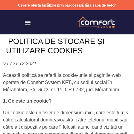
Cerere oferta Încălzire prin pardoseală fără sapa de beton
Încălzire prin pardoseală fără sapa de beton
POLITICA DE STOCARE ȘI
UTILIZARE COOKIES
V1 / 21.12.2021
Această politică se referă la cookie-urile și paginile web
operate de Comfort System KFT., cu sediul social în
Mórahalom, Str. Guczi nr. 15, CP 6782, jud. Mórahalom.
1. Ce este un cookie?
Un cookie este un fișier de dimensiuni mici, care este trimis
către calculatorul dumneavoastră, către telefonul mobil sau
către alt dispozitiv pe care îl folosiți atunci când vizitați un