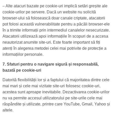
– Alte atacuri bazate pe cookie-uri implică setări greșite ale
cookie-urilor pe servere. Dacă un website nu solicită
browser-ului să folosească doar canale criptate, atacatorii
pot folosi această vulnerabilitate pentru a păcăli browser-ele
în a trimite informații prin intermediul canalelor nesecurizate.
Atacatorii utilizează apoi informațiile în scopuri de a accesa
neautorizat anumite site-uri. Este foarte important să fiți
atenți în alegerea metodei celei mai potrivite de protecție a
informațiilor personale.
7. Sfaturi pentru o navigare sigură și responsabilă,
bazată pe cookie-uri
Datorită flexibilității lor și a faptului că majoritatea dintre cele
mai mari și cele mai vizitate site-uri folosesc cookie-uri,
acestea sunt aproape inevitabile. Dezactivarea cookie-urilor
nu va permite accesul utilizatorului pe site-urile cele mai
răspândite și utilizate, printre care YouTube, Gmail, Yahoo și
altele.