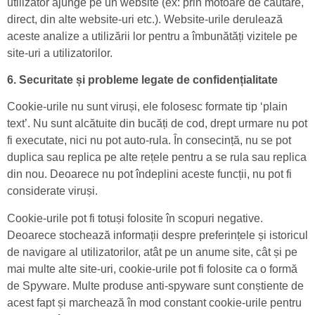
utilizator ajunge pe un website (ex: prin motoare de căutare,
direct, din alte website-uri etc.). Website-urile derulează
aceste analize a utilizării lor pentru a îmbunătăți vizitele pe
site-uri a utilizatorilor.
6. Securitate și probleme legate de confidențialitate
Cookie-urile nu sunt viruși, ele folosesc formate tip ‘plain
text’. Nu sunt alcătuite din bucăți de cod, drept urmare nu pot
fi executate, nici nu pot auto-rula. În consecință, nu se pot
duplica sau replica pe alte rețele pentru a se rula sau replica
din nou. Deoarece nu pot îndeplini aceste funcții, nu pot fi
considerate viruși.
Cookie-urile pot fi totuși folosite în scopuri negative.
Deoarece stochează informații despre preferințele și istoricul
de navigare al utilizatorilor, atât pe un anume site, cât și pe
mai multe alte site-uri, cookie-urile pot fi folosite ca o formă
de Spyware. Multe produse anti-spyware sunt conștiente de
acest fapt și marchează în mod constant cookie-urile pentru