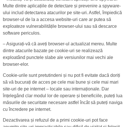
Multe dintre aplicațiile de detectare și prevenire a spyware-
ului includ detectarea atacurilor pe site-uri. Astfel, împiedică
browser-ul de la a accesa website-uri care ar putea să
exploateze vulnerabilitățile browser-ului sau să descarce
software periculos.
– Asigurați-vă că aveți browser-ul actualizat mereu. Multe
dintre atacurile bazate pe cookie-uri se realizează
exploatând punctele slabe ale versiunilor mai vechi ale
browser-elor.
Cookie-urile sunt pretutindeni și nu pot fi evitate dacă doriți
să vă bucurați de acces pe cele mai bune și cele mai mari
site-uri de pe internet – locale sau internaționale. Dar
înțelegând clar modul lor de operare și beneficiile, puteți lua
măsurile de securitate necesare astfel încât să puteți naviga
cu încredere pe internet.
Dezactivarea și refuzul de a primi cookie-uri pot face
anumite site-uri impracticabile sau dificil de vizitat și folosit.