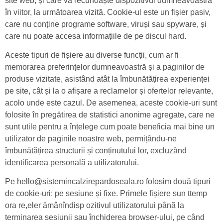
site web, și care va recunoaște dispozitivul dumneavoastră
în viitor, la următoarea vizită. Cookie-ul este un fișier pasiv,
care nu conține programe software, viruși sau spyware, și
care nu poate accesa informațiile de pe discul hard.
Aceste tipuri de fișiere au diverse funcții, cum ar fi
memorarea preferințelor dumneavoastră și a paginilor de
produse vizitate, asistând atât la îmbunătățirea experienței
pe site, cât și la o afișare a reclamelor și ofertelor relevante,
acolo unde este cazul. De asemenea, aceste cookie-uri sunt
folosite în pregătirea de statistici anonime agregate, care ne
sunt utile pentru a înțelege cum poate beneficia mai bine un
utilizator de paginile noastre web, permițându-ne
îmbunătățirea structurii și conținutului lor, excluzând
identificarea personală a utilizatorului.
Pe hello@sistemincalzirepardoseala.ro folosim două tipuri
de cookie-uri: pe sesiune și fixe. Primele fișiere sun ttemp
ora re,eler ămânîndisp ozitivul utilizatorului până la
terminarea sesiunii sau închiderea browser-ului, pe când