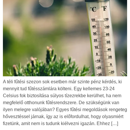
A téli fűtési szezon sok esetben már szinte pénz kérdés, ki
mennyit tud fűtésszámlára költeni. Egy kellemes 23-24
Celsius fok biztosítása súlyos tízezrekbe kerülhet, ha nem
megfelelő otthonunk fűtésrendszere. De szükségünk van
ilyen melegre valójában? Egyes fűtési megoldások rengeteg
hővesztéssel járnak, így az is előfordulhat, hogy olyasmiért
fizetünk, amit nem is tudunk kiélvezni igazán. Ehhez […]