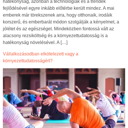
hatékonyság, azonban a technológiák és a trendek
fejlődésével egyre inkább előtérbe került mindez. A mai
emberek már törekszenek arra, hogy otthonaik, irodáik
korszerű, és emberbarát módon szolgálják a kényelmet, a
jólétet és az egészséget. Mindeközben fontossá vált az
alacsony rezsiköltség és a környezettudatosság is a
hatékonyság növelésével. A […]
Vállalkozásodban elkötelezett vagy a
környezettudatosságért?