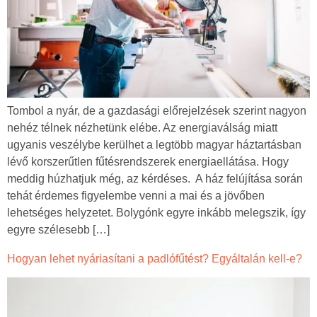
Tombol a nyár, de a gazdasági előrejelzések szerint nagyon
nehéz télnek nézhetünk elébe. Az energiaválság miatt
ugyanis veszélybe kerülhet a legtöbb magyar háztartásban
lévő korszerűtlen fűtésrendszerek energiaellátása. Hogy
meddig húzhatjuk még, az kérdéses. A ház felújítása során
tehát érdemes figyelembe venni a mai és a jövőben
lehetséges helyzetet. Bolygónk egyre inkább melegszik, így
egyre szélesebb […]
Hogyan lehet nyáriasítani a padlófűtést? Egyáltalán kell-e?