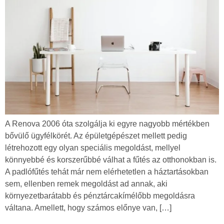
A Renova 2006 óta szolgálja ki egyre nagyobb mértékben
bővülő ügyfélkörét. Az épületgépészet mellett pedig
létrehozott egy olyan speciális megoldást, mellyel
könnyebbé és korszerűbbé válhat a fűtés az otthonokban is.
A padlófűtés tehát már nem elérhetetlen a háztartásokban
sem, ellenben remek megoldást ad annak, aki
környezetbarátabb és pénztárcakímélőbb megoldásra
váltana. Amellett, hogy számos előnye van, […]