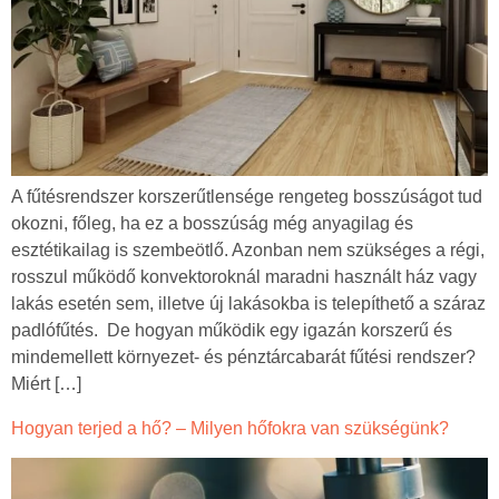
A fűtésrendszer korszerűtlensége rengeteg bosszúságot tud
okozni, főleg, ha ez a bosszúság még anyagilag és
esztétikailag is szembeötlő. Azonban nem szükséges a régi,
rosszul működő konvektoroknál maradni használt ház vagy
lakás esetén sem, illetve új lakásokba is telepíthető a száraz
padlófűtés. De hogyan működik egy igazán korszerű és
mindemellett környezet- és pénztárcabarát fűtési rendszer?
Miért […]
Hogyan terjed a hő? – Milyen hőfokra van szükségünk?