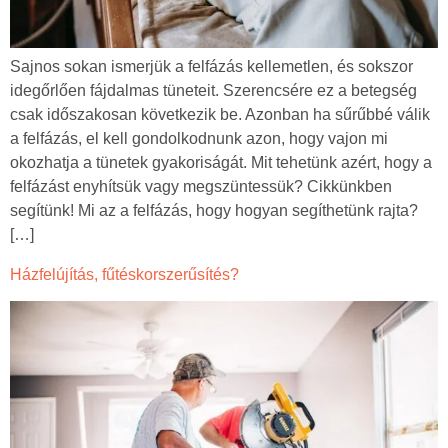
Sajnos sokan ismerjük a felfázás kellemetlen, és sokszor
idegőrlően fájdalmas tüneteit. Szerencsére ez a betegség
csak időszakosan következik be. Azonban ha sűrűbbé válik
a felfázás, el kell gondolkodnunk azon, hogy vajon mi
okozhatja a tünetek gyakoriságát. Mit tehetünk azért, hogy a
felfázást enyhítsük vagy megszüntessük? Cikkünkben
segítünk! Mi az a felfázás, hogy hogyan segíthetünk rajta?
[…]
Házfelújítás, fűtéskorszerűsítés?