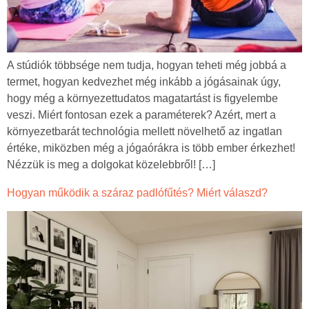
A stúdiók többsége nem tudja, hogyan teheti még jobbá a
termet, hogyan kedvezhet még inkább a jógásainak úgy,
hogy még a környezettudatos magatartást is figyelembe
veszi. Miért fontosan ezek a paraméterek? Azért, mert a
környezetbarát technológia mellett növelhető az ingatlan
értéke, miközben még a jógaórákra is több ember érkezhet!
Nézzük is meg a dolgokat közelebbről! […]
Hogyan működik a száraz padlófűtés? Miért válaszd?