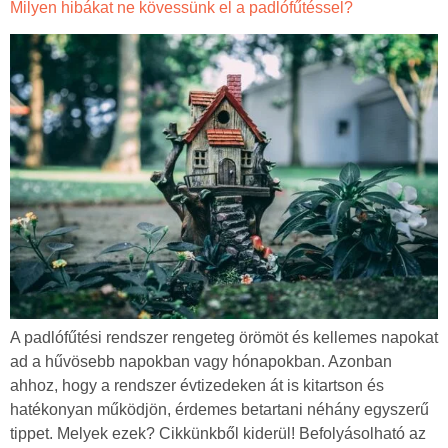
Milyen hibákat ne kövessünk el a padlófűtéssel?
A padlófűtési rendszer rengeteg örömöt és kellemes napokat
ad a hűvösebb napokban vagy hónapokban. Azonban
ahhoz, hogy a rendszer évtizedeken át is kitartson és
hatékonyan működjön, érdemes betartani néhány egyszerű
tippet. Melyek ezek? Cikkünkből kiderül! Befolyásolható az