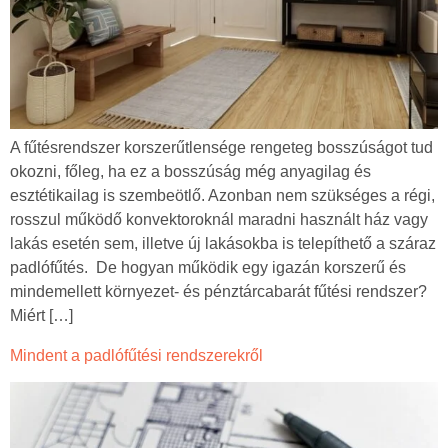
A fűtésrendszer korszerűtlensége rengeteg bosszúságot tud
okozni, főleg, ha ez a bosszúság még anyagilag és
esztétikailag is szembeötlő. Azonban nem szükséges a régi,
rosszul működő konvektoroknál maradni használt ház vagy
lakás esetén sem, illetve új lakásokba is telepíthető a száraz
padlófűtés. De hogyan működik egy igazán korszerű és
mindemellett környezet- és pénztárcabarát fűtési rendszer?
Miért […]
Mindent a padlófűtési rendszerekről