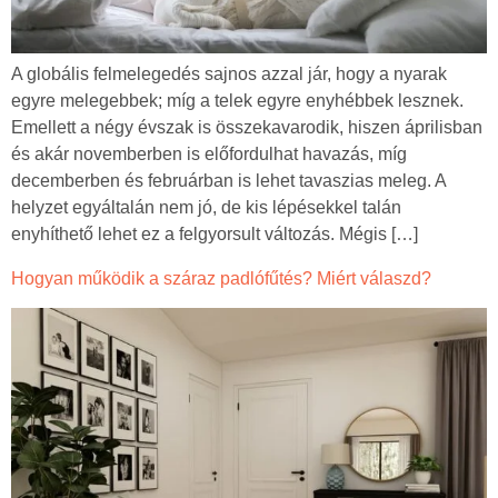
A globális felmelegedés sajnos azzal jár, hogy a nyarak
egyre melegebbek; míg a telek egyre enyhébbek lesznek.
Emellett a négy évszak is összekavarodik, hiszen áprilisban
és akár novemberben is előfordulhat havazás, míg
decemberben és februárban is lehet tavaszias meleg. A
helyzet egyáltalán nem jó, de kis lépésekkel talán
enyhíthető lehet ez a felgyorsult változás. Mégis […]
Hogyan működik a száraz padlófűtés? Miért válaszd?