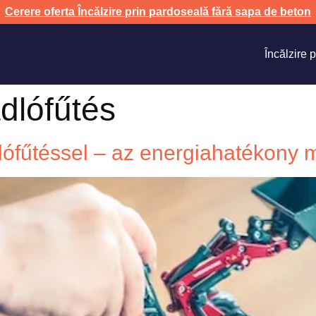
Cerere oferta Încălzire prin pardoseală fără sapa de beton
Încălzire 
dlófűtés
ófűtéssel – az energiahatékony 