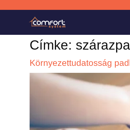
Címke:
szárazpa
Környezettudatosság padl