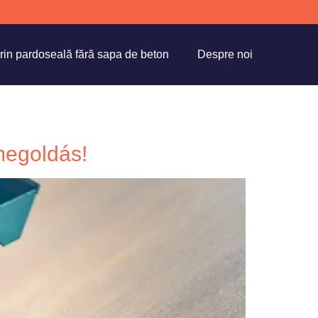
prin pardoseală fără sapa de beton
Despre noi
megoldás!