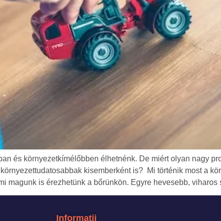
an és környezetkímélőbben élhetnénk. De miért olyan nagy pro
rnyezettudatosabbak kisemberként is? Mi történik most a körny
mi magunk is érezhetünk a bőrünkön. Egyre hevesebb, viharos s
Informații