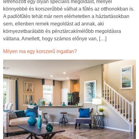
létrehozott egy olyan speciális megoldást, mellyel
könnyebbé és korszerűbbé válhat a fűtés az otthonokban is.
A padlófűtés tehát már nem elérhetetlen a háztartásokban
sem, ellenben remek megoldást ad annak, aki
környezetbarátabb és pénztárcakímélőbb megoldásra
váltana. Amellett, hogy számos előnye van, […]
Milyen ma egy korszerű ingatlan?