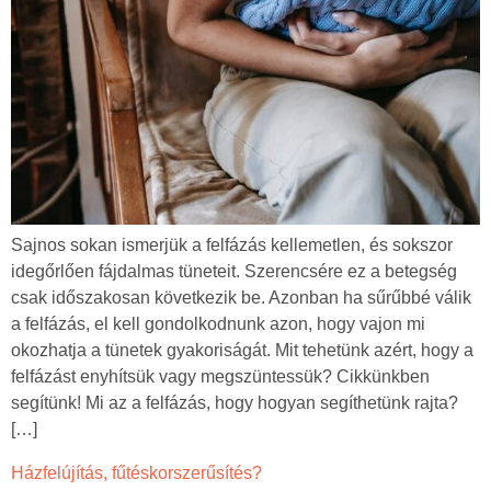
Sajnos sokan ismerjük a felfázás kellemetlen, és sokszor
idegőrlően fájdalmas tüneteit. Szerencsére ez a betegség
csak időszakosan következik be. Azonban ha sűrűbbé válik
a felfázás, el kell gondolkodnunk azon, hogy vajon mi
okozhatja a tünetek gyakoriságát. Mit tehetünk azért, hogy a
felfázást enyhítsük vagy megszüntessük? Cikkünkben
segítünk! Mi az a felfázás, hogy hogyan segíthetünk rajta?
[…]
Házfelújítás, fűtéskorszerűsítés?