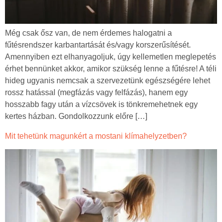
Még csak ősz van, de nem érdemes halogatni a
fűtésrendszer karbantartását és/vagy korszerűsítését.
Amennyiben ezt elhanyagoljuk, úgy kellemetlen meglepetés
érhet bennünket akkor, amikor szükség lenne a fűtésre! A téli
hideg ugyanis nemcsak a szervezetünk egészségére lehet
rossz hatással (megfázás vagy felfázás), hanem egy
hosszabb fagy után a vízcsövek is tönkremehetnek egy
kertes házban. Gondolkozzunk előre […]
Mit tehetünk magunkért a mostani klímahelyzetben?