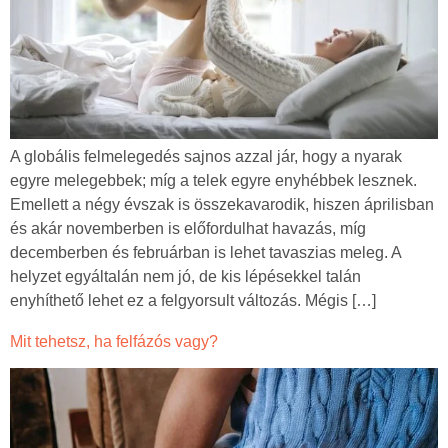
A globális felmelegedés sajnos azzal jár, hogy a nyarak
egyre melegebbek; míg a telek egyre enyhébbek lesznek.
Emellett a négy évszak is összekavarodik, hiszen áprilisban
és akár novemberben is előfordulhat havazás, míg
decemberben és februárban is lehet tavaszias meleg. A
helyzet egyáltalán nem jó, de kis lépésekkel talán
enyhíthető lehet ez a felgyorsult változás. Mégis […]
Mit tehetsz, ha felfázós vagy?