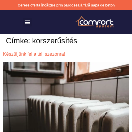
Cerere oferta Încălzire prin pardoseală fără sapa de beton
Încălzire prin pardoseală fără sapa de beton
Címke:
korszerűsítés
Készüljünk fel a téli szezonra!